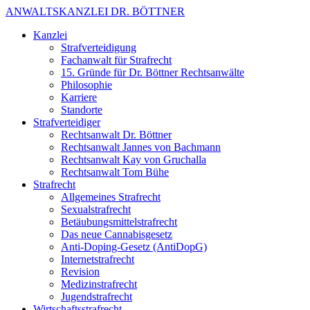
ANWALTSKANZLEI DR. BÖTTNER
Kanzlei
Strafverteidigung
Fachanwalt für Strafrecht
15. Gründe für Dr. Böttner Rechtsanwälte
Philosophie
Karriere
Standorte
Strafverteidiger
Rechtsanwalt Dr. Böttner
Rechtsanwalt Jannes von Bachmann
Rechtsanwalt Kay von Gruchalla
Rechtsanwalt Tom Bühe
Strafrecht
Allgemeines Strafrecht
Sexualstrafrecht
Betäubungsmittelstrafrecht
Das neue Cannabisgesetz
Anti-Doping-Gesetz (AntiDopG)
Internetstrafrecht
Revision
Medizinstrafrecht
Jugendstrafrecht
Wirtschaftsstrafrecht