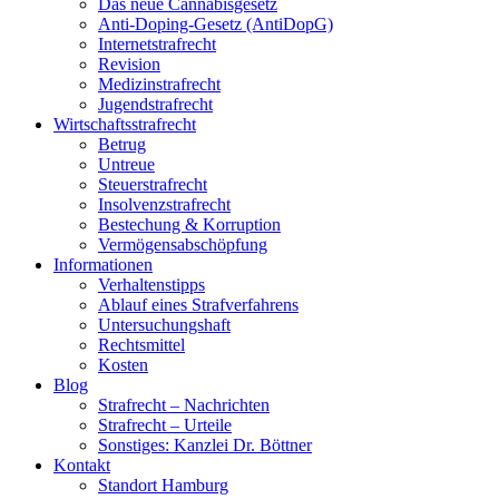
Das neue Cannabisgesetz
Anti-Doping-Gesetz (AntiDopG)
Internetstrafrecht
Revision
Medizinstrafrecht
Jugendstrafrecht
Wirtschaftsstrafrecht
Betrug
Untreue
Steuerstrafrecht
Insolvenzstrafrecht
Bestechung & Korruption
Vermögensabschöpfung
Informationen
Verhaltenstipps
Ablauf eines Strafverfahrens
Untersuchungshaft
Rechtsmittel
Kosten
Blog
Strafrecht – Nachrichten
Strafrecht – Urteile
Sonstiges: Kanzlei Dr. Böttner
Kontakt
Standort Hamburg