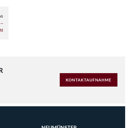
AG
 –
hl
R
KONTAKTAUFNAHME
NEUMÜNSTER