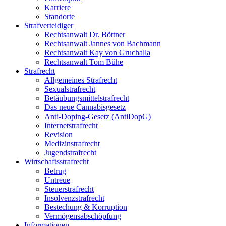
Karriere
Standorte
Strafverteidiger
Rechtsanwalt Dr. Böttner
Rechtsanwalt Jannes von Bachmann
Rechtsanwalt Kay von Gruchalla
Rechtsanwalt Tom Bühe
Strafrecht
Allgemeines Strafrecht
Sexualstrafrecht
Betäubungsmittelstrafrecht
Das neue Cannabisgesetz
Anti-Doping-Gesetz (AntiDopG)
Internetstrafrecht
Revision
Medizinstrafrecht
Jugendstrafrecht
Wirtschaftsstrafrecht
Betrug
Untreue
Steuerstrafrecht
Insolvenzstrafrecht
Bestechung & Korruption
Vermögensabschöpfung
Informationen