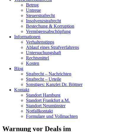
Betrug
Untreue
Steuerstrafrecht
Insolvenzstrafrecht
Bestechung & Korruption
Vermögensabschöpfung
Informationen
Verhaltenstipps
Ablauf eines Strafverfahrens
Untersuchungshaft
Rechtsmittel
Kosten
Blog
Strafrecht – Nachrichten
Strafrecht – Urteile
Sonstiges: Kanzlei Dr. Böttner
Kontakt
Standort Hamburg
Standort Frankfurt a.M.
Standort Neumünster
Notfallkontakt
Formulare und Vollmachten
Warnung vor Deals im