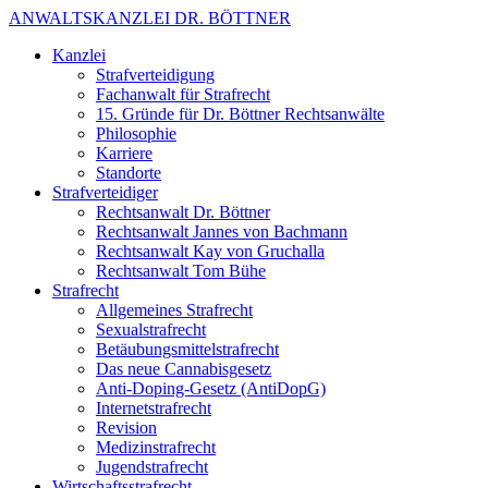
ANWALTSKANZLEI DR. BÖTTNER
Kanzlei
Strafverteidigung
Fachanwalt für Strafrecht
15. Gründe für Dr. Böttner Rechtsanwälte
Philosophie
Karriere
Standorte
Strafverteidiger
Rechtsanwalt Dr. Böttner
Rechtsanwalt Jannes von Bachmann
Rechtsanwalt Kay von Gruchalla
Rechtsanwalt Tom Bühe
Strafrecht
Allgemeines Strafrecht
Sexualstrafrecht
Betäubungsmittelstrafrecht
Das neue Cannabisgesetz
Anti-Doping-Gesetz (AntiDopG)
Internetstrafrecht
Revision
Medizinstrafrecht
Jugendstrafrecht
Wirtschaftsstrafrecht