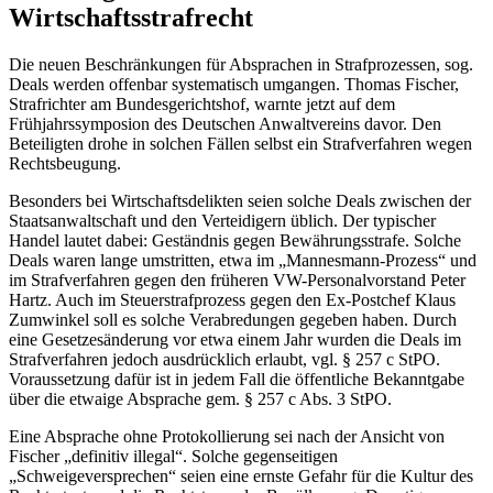
Wirtschaftsstrafrecht
Die neuen Beschränkungen für Absprachen in Strafprozessen, sog.
Deals werden offenbar systematisch umgangen. Thomas Fischer,
Strafrichter am Bundesgerichtshof, warnte jetzt auf dem
Frühjahrssymposion des Deutschen Anwaltvereins davor. Den
Beteiligten drohe in solchen Fällen selbst ein Strafverfahren wegen
Rechtsbeugung.
Besonders bei Wirtschaftsdelikten seien solche Deals zwischen der
Staatsanwaltschaft und den Verteidigern üblich. Der typischer
Handel lautet dabei: Geständnis gegen Bewährungsstrafe. Solche
Deals waren lange umstritten, etwa im „Mannesmann-Prozess“ und
im Strafverfahren gegen den früheren VW-Personalvorstand Peter
Hartz. Auch im Steuerstrafprozess gegen den Ex-Postchef Klaus
Zumwinkel soll es solche Verabredungen gegeben haben. Durch
eine Gesetzesänderung vor etwa einem Jahr wurden die Deals im
Strafverfahren jedoch ausdrücklich erlaubt, vgl. § 257 c StPO.
Voraussetzung dafür ist in jedem Fall die öffentliche Bekanntgabe
über die etwaige Absprache gem. § 257 c Abs. 3 StPO.
Eine Absprache ohne Protokollierung sei nach der Ansicht von
Fischer „definitiv illegal“. Solche gegenseitigen
„Schweigeversprechen“ seien eine ernste Gefahr für die Kultur des